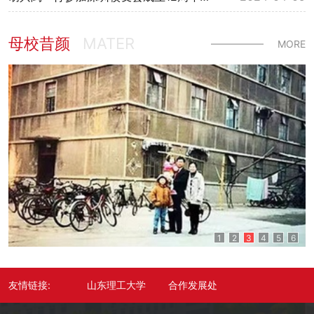
母校昔颜
MATER
MORE
1
2
3
4
5
6
友情链接:
山东理工大学
合作发展处